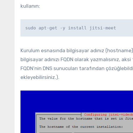
kullanın:
sudo apt-get -y install jitsi-meet
Kurulum esnasında bilgisayar adınız (hostname) 
bilgisayar adınızı FQDN olarak yazmalısınız, aksi ta
FQDN’nin DNS sunucuları tarafından çözüğlebildi
ekleyebilirsiniz.).