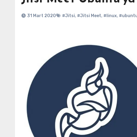
31 Mart 2020
#Jitsi
,
#Jitsi Meet
,
#linux
,
#ubunt