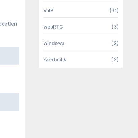
VoIP
(31)
aketleri
WebRTC
(3)
Windows
(2)
Yaratıcılık
(2)