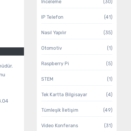
İnceleme
(30)
IP Telefon
(41)
Nasıl Yapılır
(35)
Otomotiv
(1)
Raspberry Pi
(5)
unu
STEM
(1)
Tek Kartta Bilgisayar
(4)
8.04
Tümleşik İletişim
(49)
Video Konferans
(31)