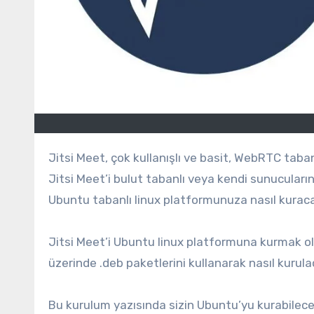
Jitsi Meet, çok kullanışlı ve basit, WebRTC tabanlı açık kaynaklı çok platformlu bir video konferans çözümüdür.
Jitsi Meet’i bulut tabanlı veya kendi sunucuları
Ubuntu tabanlı linux platformunuza nasıl kuraca
Jitsi Meet’i Ubuntu linux platformuna kurmak o
üzerinde .deb paketlerini kullanarak nasıl kurulac
Bu kurulum yazısında sizin Ubuntu’yu kurabilec