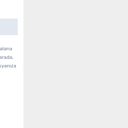
 alana
 arada,
osyanıza