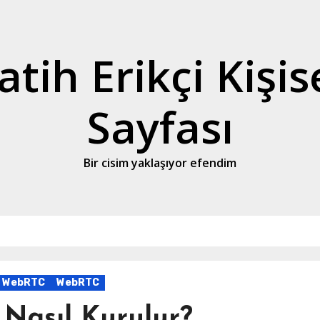
atih Erikçi Kişis
Sayfası
Bir cisim yaklaşıyor efendim
WebRTC
WebRTC
 Nasıl Kurulur?