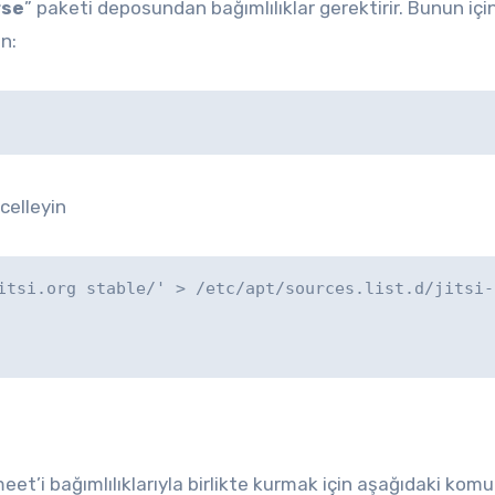
rse
” paketi deposundan bağımlılıklar gerektirir. Bunun içi
n:
celleyin
itsi.org stable/' > /etc/apt/sources.list.d/jitsi-
eet’i bağımlılıklarıyla birlikte kurmak için aşağıdaki kom