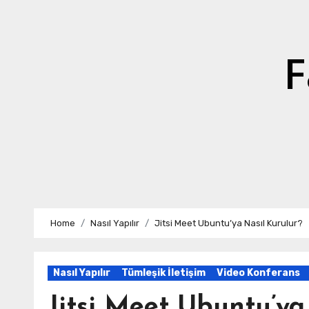
Skip
to
content
F
Home
Nasıl Yapılır
Jitsi Meet Ubuntu’ya Nasıl Kurulur?
Nasıl Yapılır
Tümleşik İletişim
Video Konferans
Jitsi Meet Ubuntu’ya