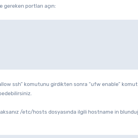
ve gereken portları açın:
w allow ssh” komutunu girdikten sonra “ufw enable” komu
edebilirsiniz.
caksanız /etc/hosts dosyasında ilgili hostname in blund