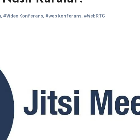
u
,
#Video Konferans
,
#web konferans
,
#WebRTC