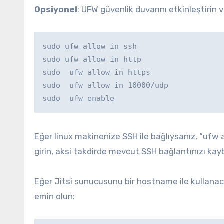
Opsiyonel
: UFW güvenlik duvarını etkinleştirin 
sudo ufw allow in ssh 

sudo ufw allow in http 

sudo  ufw allow in https 

sudo  ufw allow in 10000/udp 

sudo  ufw enable 
Eğer linux makinenize SSH ile bağlıysanız, “uf
girin, aksi takdirde mevcut SSH bağlantınızı kayb
Eğer Jitsi sunucusunu bir hostname ile kullana
emin olun: