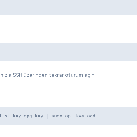
nızla SSH üzerinden tekrar oturum açın.
itsi-key.gpg.key | sudo apt-key add - 