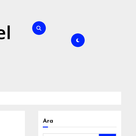
el
Ara