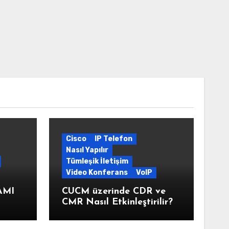
Cisco
IP Telefon
Nasıl Yapılır
Tümleşik İletişim
Video Konferans
VoIP
AMI
CUCM üzerinde CDR ve
CMR Nasıl Etkinleştirilir?