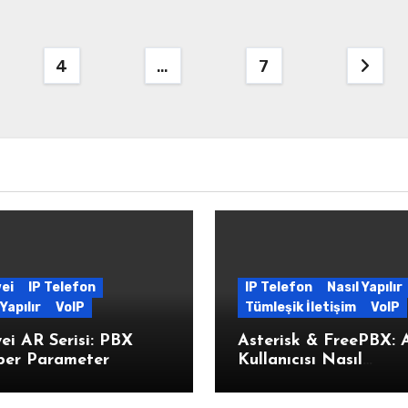
4
…
7
ei
IP Telefon
IP Telefon
Nasıl Yapılır
Yapılır
VoIP
Tümleşik İletişim
VoIP
i AR Serisi: PBX
Asterisk & FreePBX: 
er Parameter
Kullanıcısı Nasıl
Oluşturulur?