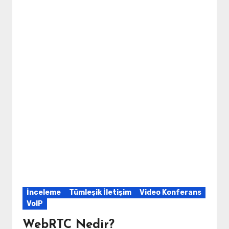
İnceleme
Tümleşik İletişim
Video Konferans
VoIP
WebRTC Nedir?