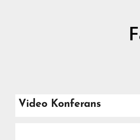
Skip
to
content
F
Video Konferans