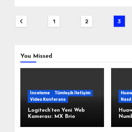
Yazı
1
2
3
sayfalaması
You Missed
İnceleme
Tümleşik İletişim
Huaw
Video Konferans
Nasıl 
Logitech’ten Yeni Web
Huawe
Kamerası: MX Brio
Numb